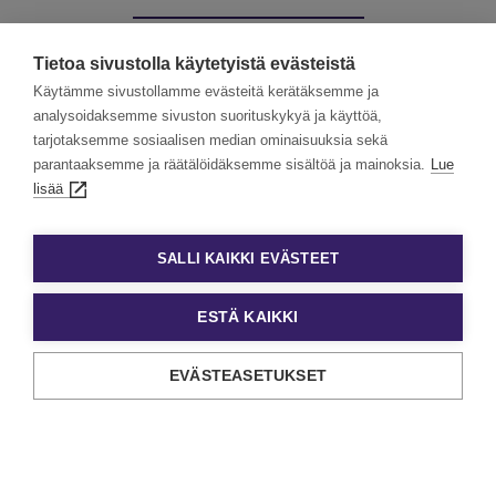
Muut palvelumme:
Tietoa sivustolla käytetyistä evästeistä
Käytämme sivustollamme evästeitä kerätäksemme ja
analysoidaksemme sivuston suorituskykyä ja käyttöä,
tarjotaksemme sosiaalisen median ominaisuuksia sekä
Kevytyrittäjät
Työllisyyspalvelut
parantaaksemme ja räätälöidäksemme sisältöä ja mainoksia.
Lue
lisää
Valmennuskurssit
SALLI KAIKKI EVÄSTEET
ESTÄ KAIKKI
EVÄSTEASETUKSET