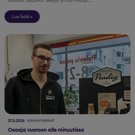
löysivät osaavat tekijät yhtiön Haap…
Lue lisää
27.5.2026
ASIAKASTARINAT
Osaaja vuoroon alle minuutissa