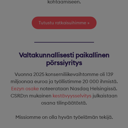
kohtaamiseen.
Tutustu ratkaisuihimme
Valtakunnallisesti paikallinen
pörssiyritys
Vuonna 2025 konserniliikevaihtomme oli 139
miljoonaa euroa ja työllistimme 20 000 ihmistä.
Eezyn osake
noteerataan Nasdaq Helsingissä.
CSRD:n mukainen
kestävyysselvitys
julkaistaan
osana tilinpäätöstä.
Missiomme on olla hyvän työelämän tekijä.