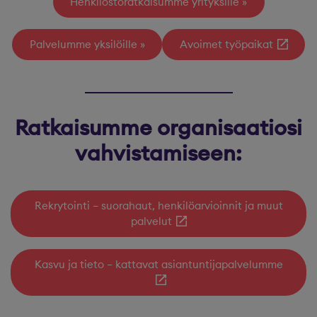
Henkilöstöratkaisumme yrityksille
Palvelumme yksilöille
Avoimet työpaikat
Ratkaisumme organisaatiosi
vahvistamiseen:
Rekrytointi – suorahaut, henkilöarvioinnit ja muut
palvelut
Kasvu ja tieto – kattavat asiantuntijapalvelumme