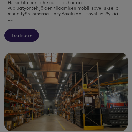
Helsinkiläinen lähikauppias hoitaa
vuokratyöntekijöiden tilaamisen mobiilisovelluksella
muun työn lomassa. Eezy Asiakkaat -sovellus löytää
o…
Lue lisää