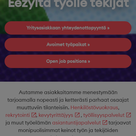
Eezyltä työlle tekijät
Yritysasiakkaan yhteydenottopyyntö
Avoimet työpaikat
Open job positions
Autamme asiakkaitamme menestymään
tarjoamalla nopeasti ja ketterästi parhaat osaajat
muuttuviin tilanteisiin.
Henkilöstövuokraus
,
rekrytointi
,
kevytyrittäjyys
,
työllisyyspalvelut
ja muut työelämän
asiantuntijapalvelut
tarjoavat
monipuolisimmat keinot työn ja tekijöiden